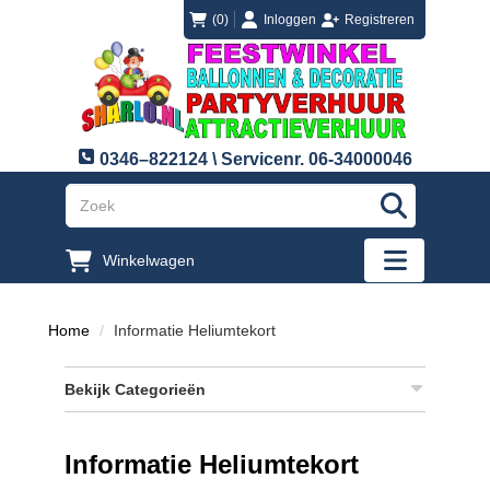
login
registreren
(0)
Inloggen
Registreren
0346–822124 \ Servicenr. 06-34000046
"Zoeken
Winkelwagen
"Toggle mobi
Home
Informatie Heliumtekort
Bekijk Categorieën
Informatie Heliumtekort