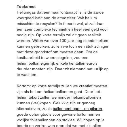
Toekomst
Heliumgas dat eenmaal ‘ontsnapt’ is, is de aarde
voorgoed kwijt aan de atmosfeer. Valt helium
misschien te recyclen? In theorie wel, al zal daar
een zeer complexe techniek en heel veel geld voor
nodig zijn. Op korte termijn zal dit geen realiteit
worden. Willen we over 100 jaar nog steeds helium
kunnen gebruiken, zullen we toch een stuk zuiniger
met deze grondstof om moeten gaan. Om de
kostbaarheid te weerspiegelen, zou een
heliumballon eigenlijk enkele tientallen euro’s
duurder moeten zijn. Daar zit niemand natuurlijk op
te wachten.
Kortom: op korte termijn zullen we creatief moeten
zijn als het om heliumballonnen gaat. Door het
heliumtekort zullen we minder heliumballonnen
kunnen (ver)kopen. Gelukkig zijn er genoeg
alternatieven, zoals
ballonnenbogen- en pilaren
,
goede ophangtools voor gewone ballonnen en
vrolijke folieballonnen op stokjes. Wij hopen op je
begrip en vertrouwen erop dat we met z’n allen