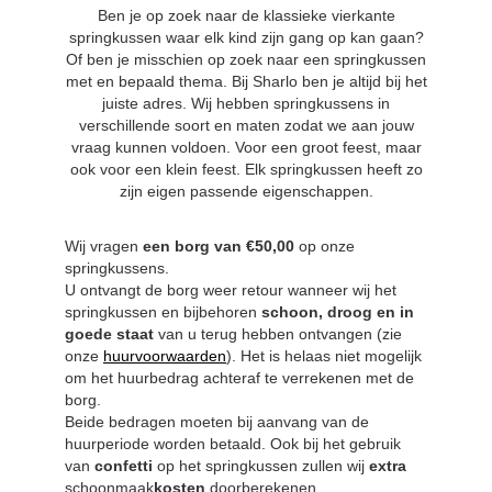
Ben je op zoek naar de klassieke vierkante
springkussen waar elk kind zijn gang op kan gaan?
Of ben je misschien op zoek naar een springkussen
met en bepaald thema. Bij Sharlo ben je altijd bij het
juiste adres. Wij hebben springkussens in
verschillende soort en maten zodat we aan jouw
vraag kunnen voldoen. Voor een groot feest, maar
ook voor een klein feest. Elk springkussen heeft zo
zijn eigen passende eigenschappen.
Wij vragen
een borg van €50,00
op onze
springkussens.
U ontvangt de borg weer retour wanneer wij het
springkussen en bijbehoren
schoon, droog en in
goede staat
van u terug hebben ontvangen (zie
onze
huurvoorwaarden
). Het is helaas niet mogelijk
om het huurbedrag achteraf te verrekenen met de
borg.
Beide bedragen moeten bij aanvang van de
huurperiode worden betaald. Ook bij het gebruik
van
confetti
op het springkussen zullen wij
extra
schoonmaak
kosten
doorberekenen.