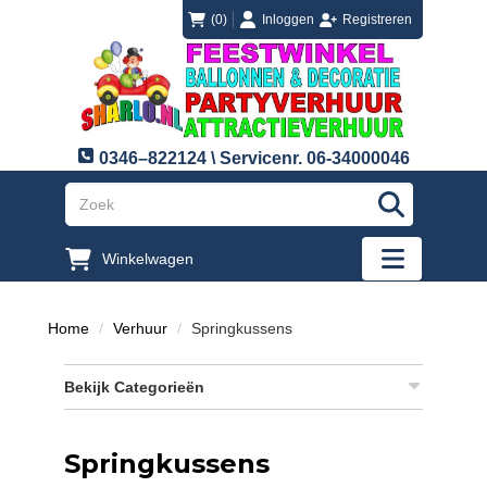
login
registreren
(0)
Inloggen
Registreren
0346–822124 \ Servicenr. 06-34000046
"Zoeken
Winkelwagen
"Toggle mobi
Home
Verhuur
Springkussens
Bekijk Categorieën
Springkussens