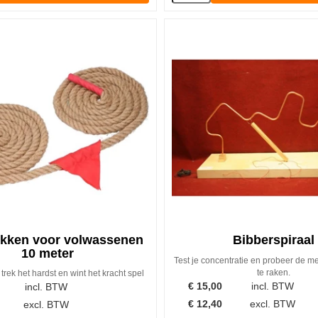
kken voor volwassenen
Bibberspiraal
10 meter
Test je concentratie en probeer de me
te raken.
rek het hardst en wint het kracht spel
€
15,00
incl. BTW
incl. BTW
€
12,40
excl. BTW
excl. BTW