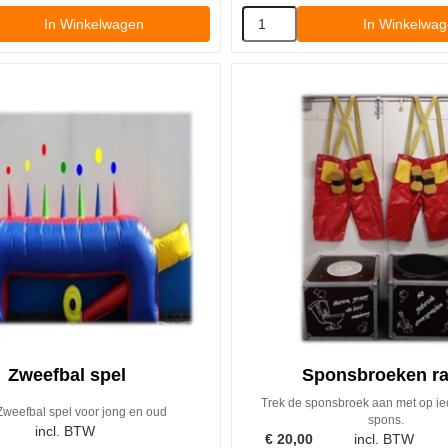
In Winkelwagen
In Winkelwa
Zweefbal spel
Sponsbroeken r
Trek de sponsbroek aan met op ie
Zweefbal spel voor jong en oud
spons.
incl. BTW
€
20,00
incl. BTW