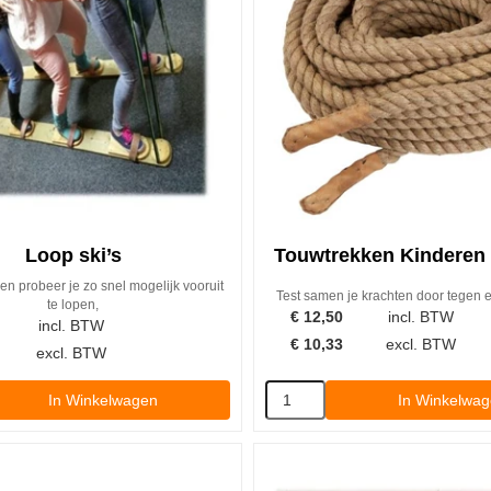
Loop ski’s
Touwtrekken Kinderen 
en probeer je zo snel mogelijk vooruit
Test samen je krachten door tegen e
te lopen,
€
12,50
incl. BTW
incl. BTW
€
10,33
excl. BTW
excl. BTW
In Winkelwagen
In Winkelwa