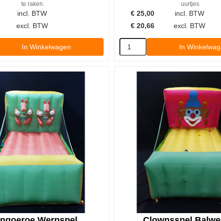
te raken.
uurtjes
incl. BTW
€
25,00
incl. BTW
excl. BTW
€
20,66
excl. BTW
In Winkelwagen
In Winkelwa
ngoeroe Werpspel
Clownsspel Balwe