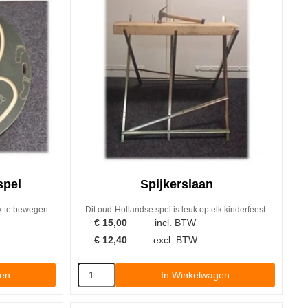
spel
Spijkerslaan
nk te bewegen.
Dit oud-Hollandse spel is leuk op elk kinderfeest.
€
15,00
incl. BTW
€
12,40
excl. BTW
gen
In Winkelwagen