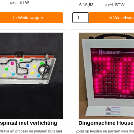
excl. BTW
€
16,53
excl. BTW
In Winkelwagen
In Winkelwa
spiraal met verlichting
Bingomachine House
ntratie en probeer de metalen buis niet
Zorgt op feesten en partijen voor m