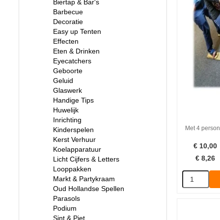
Biertap & Bar's
Barbecue
Decoratie
Easy up Tenten
Effecten
Eten & Drinken
Eyecatchers
Geboorte
Geluid
Glaswerk
Handige Tips
Huwelijk
Inrichting
Met 4 person
Kinderspelen
Kerst Verhuur
€
10,00
Koelapparatuur
€
8,26
Licht Cijfers & Letters
Looppakken
Markt & Partykraam
Oud Hollandse Spellen
Parasols
Podium
Sint & Piet