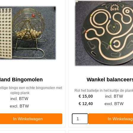
and Bingomolen
Wankel balanceer
llige bingo een echte bingomolen met
Rol het balletje in het kuiltje de pla
opleg plank
€
15,00
incl. BTW
incl. BTW
€
12,40
excl. BTW
excl. BTW
In Winkelwagen
In Winkelwa