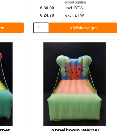
scoort punten
€
30,00
incl. BTW
€
24,79
excl. BTW
gen
In Winkelwagen
rper
Appelboom Werper