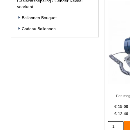
Geslachtsbepaling / Gender Reveal
voorkant
Ballonnen Bouquet
Cadeau Ballonnen
Een mega
€
15,00
€
12,40