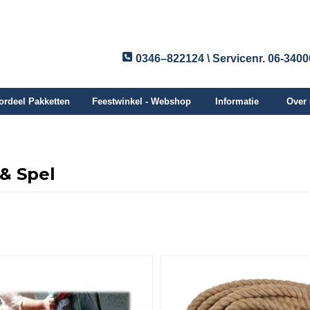
0346–822124 \ Servicenr. 06-340
ordeel Pakketten
Feestwinkel - Webshop
Informatie
Over
 & Spel