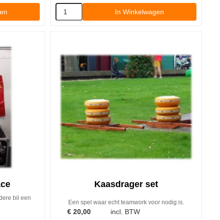
gen
In Winkelwagen
ace
Kaasdrager set
dere bil een
Een spel waar echt teamwork voor nodig is.
€
20,00
incl. BTW