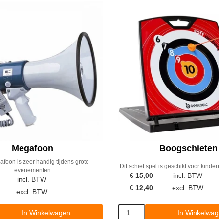
Megafoon
Boogschieten
foon is zeer handig tijdens grote
Dit schiet spel is geschikt voor kinde
evenementen
€
15,00
incl. BTW
incl. BTW
€
12,40
excl. BTW
excl. BTW
In Winkelwagen
In Winkelwa