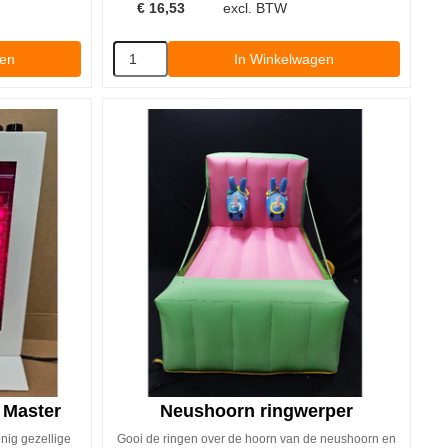
€
16,53
excl. BTW
gen
In Winkelwagen
 Master
Neushoorn ringwerper
enig gezellige
Gooi de ringen over de hoorn van de neushoorn en