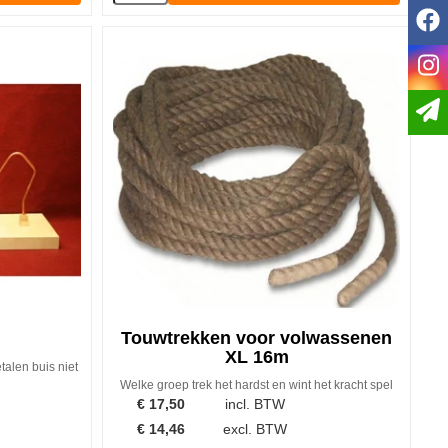
f
i
Touwtrekken voor volwassenen
XL 16m
talen buis niet
Welke groep trek het hardst en wint het kracht spel
€
17,50
incl. BTW
€
14,46
excl. BTW