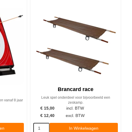
Brancard race
Leuk spel onderdeel voor bijvoorbeeld een
ren vanaf 8 jaar
zeskamp.
€
15,00
incl. BTW
€
12,40
excl. BTW
gen
In Winkelwagen