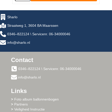
Sharlo
Straatweg 1, 3604 BA Maarssen
0346–822124 \ Servicenr. 06-34000046
info@sharlo.nl
Contact
0346–822124 \ Servicenr. 06-34000046
info@sharlo.nl
Links
Foto album ballonnenbogen
Partners
Veiligheid Instructie