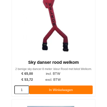
Sky danser rood welkom
2 benige sky dancer 8 meter: kleur Rood met tekst Welkom.
€
65,00
incl. BTW
€
53,72
excl. BTW
In Winkelwagen