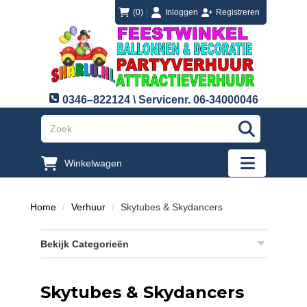
login
registreren
(0)
Inloggen
Registreren
0346–822124 \ Servicenr. 06-34000046
"Zoeken
Winkelwagen
"Toggle mobi
Home
Verhuur
Skytubes & Skydancers
Bekijk Categorieën
Skytubes & Skydancers