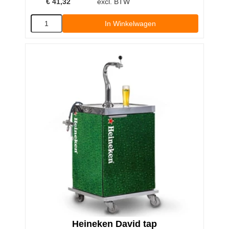
€
41,32
excl. BTW
In Winkelwagen
Heineken David tap