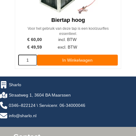
Biertap hoog
Voor het gebruik van deze tap is een koolzuurfles
essentieel.
€
60,00
incl. BTW
€
49,59
excl. BTW
In Winkelwagen
Sharlo
Straatweg 1, 3604 BA Maarssen
0346–822124 \ Servicenr. 06-34000046
info@sharlo.nl