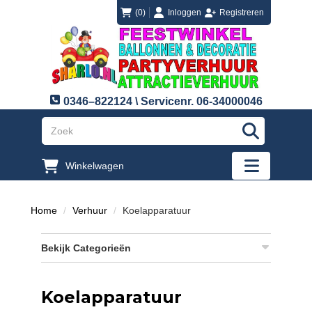
login
registreren
(0)
Inloggen
Registreren
0346–822124 \ Servicenr. 06-34000046
"Zoeken
Winkelwagen
"Toggle mobi
Home
Verhuur
Koelapparatuur
Bekijk Categorieën
Koelapparatuur