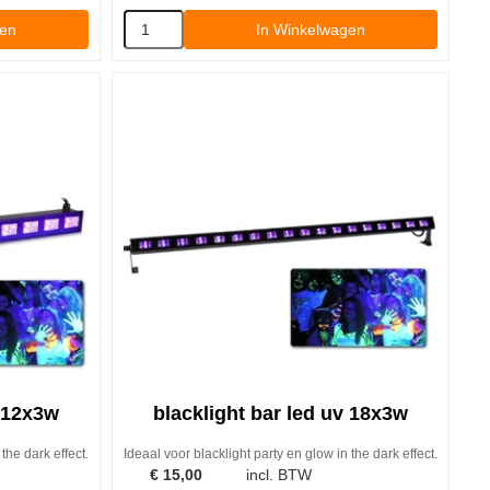
gen
In Winkelwagen
v 12x3w
blacklight bar led uv 18x3w
the dark effect.
Ideaal voor blacklight party en glow in the dark effect.
€
15,00
incl. BTW