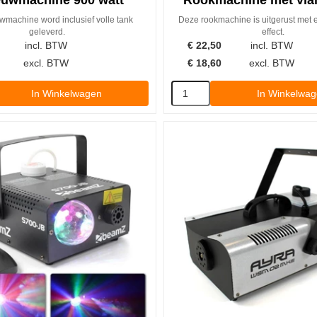
uwmachine 900 watt
Rookmachine met vlam
machine word inclusief volle tank
Deze rookmachine is uitgerust met 
geleverd.
effect.
incl. BTW
€
22,50
incl. BTW
excl. BTW
€
18,60
excl. BTW
In Winkelwagen
In Winkelwa