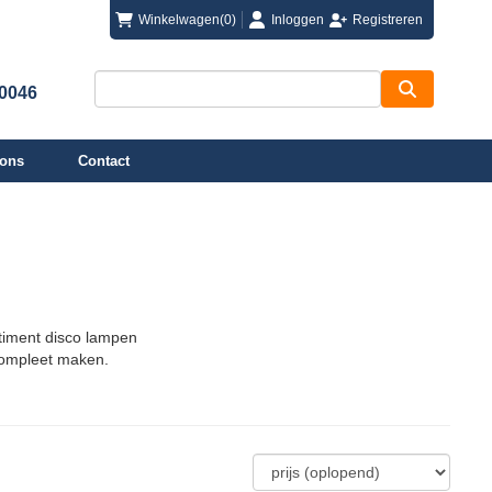
login
registreren
Winkelwagen
(0)
Inloggen
Registreren
00046
 ons
Contact
rtiment disco lampen
 compleet maken.