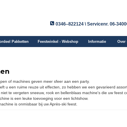
0346–822124 \ Servicenr. 06-340
ordeel Pakketten
Feestwinkel - Webshop
Informatie
Over
ten
mpen of machines geven meer sfeer aan een party.
eeft u een ruime reuze uit effecten, zo hebben we een gevarieerd asso
k niet te vergeten sneeuw, rook en bellenblaas machine's die uw feest
hine is een leuke toevoeging voor een lichtshow.
chine is onmisbaar bij uw Après-ski feest.