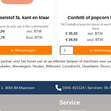
oeistof 5L kant en klaar
Confetti of popcorn
Dit Confetti of popcorn kanon is een k
voor de prijs van 4 liter rookvloeistof
feest
,00
incl. BTW
€
35,00
incl. BTW
,79
Excl. BTW
€
28,93
excl. BTW
In Winkelwagen
In Winkelwa
 partner voor het huren van al uw effecten lampen of machines voor uw
ukelen, Nieuwegein, Houten, Bilthoven, Loosdrecht, IJsselstein, Doorn
 1, 3604 BA Maarssen
0346–822124 \ Servicenr. 06
Service
m
Klantenservice