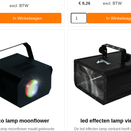
€
8,26
excl. BTW
excl. BTW
In Winkelwagen
In Winkelwa
co lamp moonflower
led effecten lamp vi
 lamp moonflower maakt gekleurde
De led effecten lamp vierkant heeft 