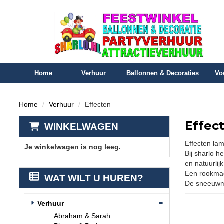
Home
Verhuur
Ballonnen & Decoraties
Vo
Home
Verhuur
Effecten
Effec
WINKELWAGEN
Effecten la
Je winkelwagen is nog leeg.
Bij sharlo h
en natuurlij
Een rookmac
WAT WILT U HUREN?
De sneeuwma
Verhuur
Abraham & Sarah