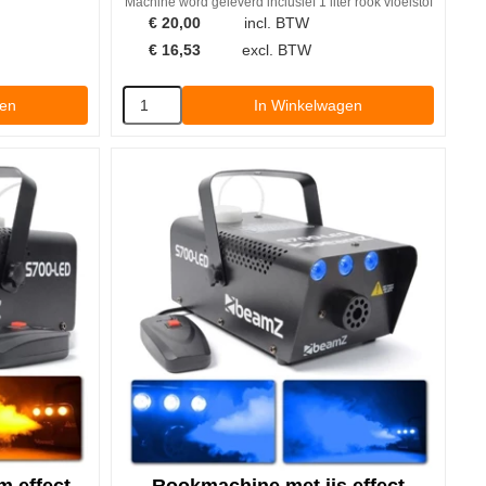
Machine word geleverd inclusief 1 liter rook vloeistof
€
20,00
incl. BTW
€
16,53
excl. BTW
gen
In Winkelwagen