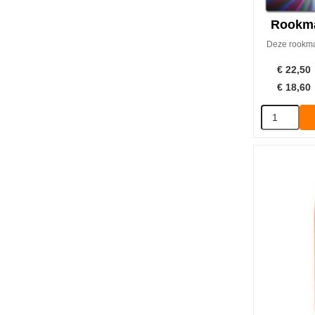
Rookma
Deze rookmac
€
22,50
€
18,60