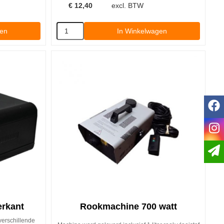
€
12,40
excl. BTW
gen
In Winkelwagen
f
i
erkant
Rookmachine 700 watt
verschillende