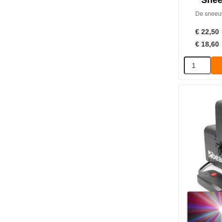
Snee
De sneeuw
€
22,50
€
18,60