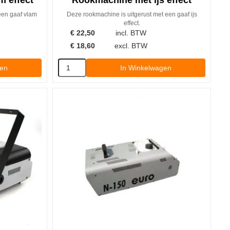
 effect
Rookmachine met ijs effect
een gaaf vlam
Deze rookmachine is uitgerust met een gaaf ijs
effect.
€
22,50
incl. BTW
€
18,60
excl. BTW
gen
In Winkelwagen