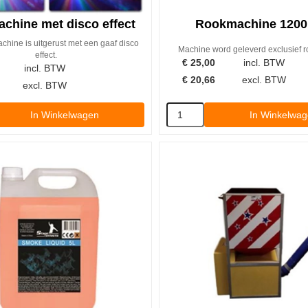
chine met disco effect
Rookmachine 1200
hine is uitgerust met een gaaf disco
Machine word geleverd exclusief ro
effect.
€
25,00
incl. BTW
incl. BTW
€
20,66
excl. BTW
excl. BTW
In Winkelwagen
In Winkelwa