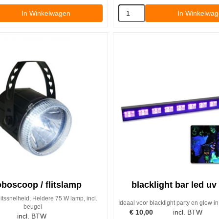
In Winkelwagen
In Winkelwa
oboscoop / flitslamp
blacklight bar led u
itssnelheid, Heldere 75 W lamp, incl.
Ideaal voor blacklight party en glow in 
beugel
€
10,00
incl. BTW
incl. BTW