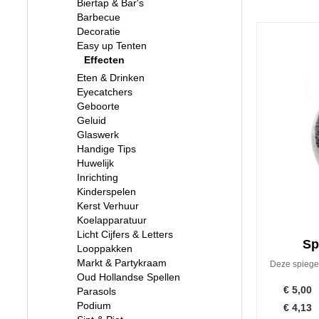
Biertap & Bar's
Barbecue
Decoratie
Easy up Tenten
Effecten
Eten & Drinken
Eyecatchers
Geboorte
Geluid
Glaswerk
Handige Tips
Huwelijk
Inrichting
Kinderspelen
Kerst Verhuur
Koelapparatuur
Licht Cijfers & Letters
Sp
Looppakken
Markt & Partykraam
Deze spiegel
Oud Hollandse Spellen
€
5,00
Parasols
Podium
€
4,13