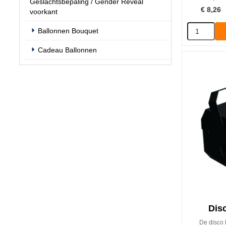
Geslachtsbepaling / Gender Reveal
€
8,26
voorkant
Ballonnen Bouquet
Cadeau Ballonnen
Dis
De disco