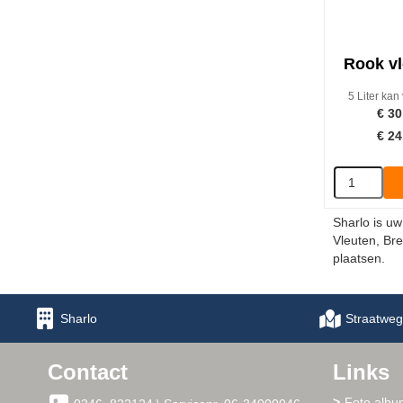
Rook vl
5 Liter kan 
€
30
€
24
Sharlo is uw
Vleuten, Bre
plaatsen.
Sharlo
Straatweg
Contact
Links
Foto albu