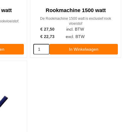
 watt
Rookmachine 1500 watt
De Rookmachine 1500 watt is exclusief rook
okvloeistof.
vloeistof
€
27,50
incl. BTW
€
22,73
excl. BTW
gen
In Winkelwagen