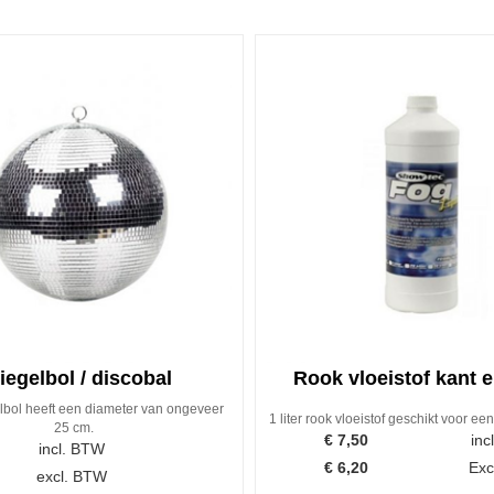
iegelbol / discobal
Rook vloeistof kant e
bol heeft een diameter van ongeveer
1 liter rook vloeistof geschikt voor 
25 cm.
€
7,50
inc
incl. BTW
€
6,20
Exc
excl. BTW