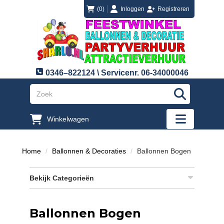
login
registreren
(0)
Inloggen
Registreren
0346–822124 \ Servicenr. 06-34000046
"Zoeken
Winkelwagen
"Toggle mobi
Home
Ballonnen & Decoraties
Ballonnen Bogen
Bekijk Categorieën
Ballonnen Bogen