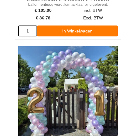
ballonnenboog wordt kant & klaar bij u geleverd.
€
105,00
incl. BTW
€
86,78
Excl. BTW
In Winkelwagen