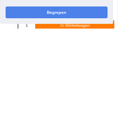
€
170,00
incl. BTW
Begrepen
€
140,50
excl. BTW
In Winkelwagen
Sharlo
Straatweg 1, 3604 BA Maarssen
0346–822124 \ Servicenr. 06-34000046
info@sharlo.nl
Contact
0346–822124 \ Servicenr. 06-34000046
info@sharlo.nl