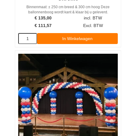
Binnenmaat: ± 250 cm breed & 300 cm hoog Deze
ballonnenboog wordt kant & klaar bij u geleverd.
€
135,00
incl. BTW
€
111,57
Excl. BTW
In Winkelwagen