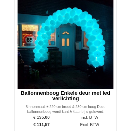
Ballonnenboog Enkele deur met led
verlichting
Binnenmaat: ± 220 cm breed & 230 cm hoog Deze
ballonnenboog wordt kant & klaar bij u geleverd.
€
135,00
incl. BTW
€
111,57
Excl. BTW