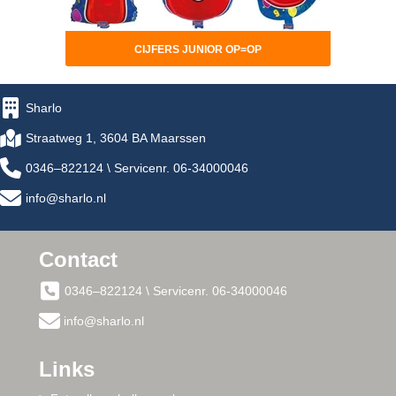
CIJFERS JUNIOR OP=OP
Sharlo
Straatweg 1, 3604 BA Maarssen
0346–822124 \ Servicenr. 06-34000046
info@sharlo.nl
Contact
0346–822124 \ Servicenr. 06-34000046
info@sharlo.nl
Links