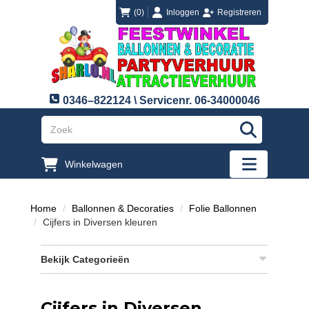
login
registreren
(0)
Inloggen
Registreren
0346–822124 \ Servicenr. 06-34000046
"Zoeken
Winkelwagen
"Toggle mobi
Home
Ballonnen & Decoraties
Folie Ballonnen
Cijfers in Diversen kleuren
Bekijk Categorieën
Cijfers in Diversen