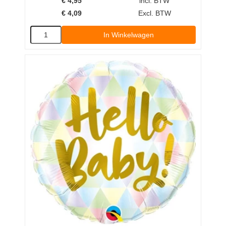
€
4,95
incl. BTW
€
4,09
Excl. BTW
In Winkelwagen