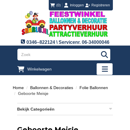
login
registreren
(0)
Inloggen
Registreren
0346–822124 \ Servicenr. 06-34000046
"Zoeken
Winkelwagen
"Toggle mobi
Home
Ballonnen & Decoraties
Folie Ballonnen
Geboorte Meisje
Bekijk Categorieën
Geboorte Meisje