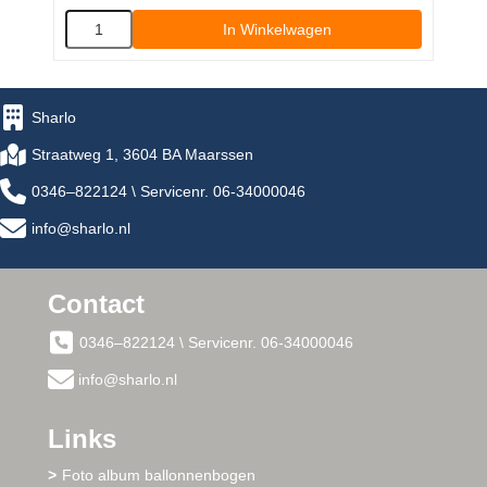
In Winkelwagen
Sharlo
Straatweg 1, 3604 BA Maarssen
0346–822124 \ Servicenr. 06-34000046
info@sharlo.nl
Contact
0346–822124 \ Servicenr. 06-34000046
info@sharlo.nl
Links
Foto album ballonnenbogen