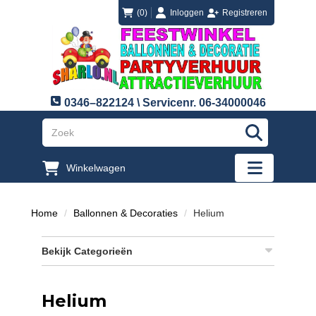
login
registreren
(0)
Inloggen
Registreren
0346–822124 \ Servicenr. 06-34000046
"Zoeken
Winkelwagen
"Toggle mobi
Home
Ballonnen & Decoraties
Helium
Bekijk Categorieën
Helium