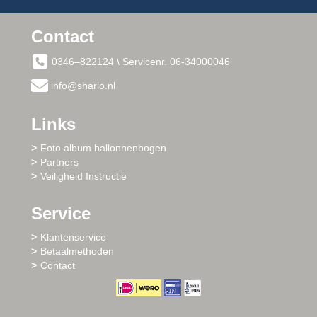
Contact
0346–822124 \ Servicenr. 06-34000046
info@sharlo.nl
Links
Foto album ballonnenbogen
Partners
Veiligheid Instructie
Service
Klantenservice
Betaalmethoden
Contact