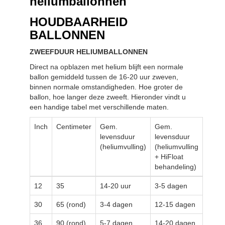
heliumballonnen
HOUDBAARHEID
BALLONNEN
ZWEEFDUUR HELIUMBALLONNEN
Direct na opblazen met helium blijft een normale
ballon gemiddeld tussen de 16-20 uur zweven,
binnen normale omstandigheden. Hoe groter de
ballon, hoe langer deze zweeft. Hieronder vindt u
een handige tabel met verschillende maten.
Inch
Centimeter
Gem.
Gem.
levensduur
levensduur
(heliumvulling)
(heliumvulling
+ HiFloat
behandeling)
12
35
14-20 uur
3-5 dagen
30
65 (rond)
3-4 dagen
12-15 dagen
36
90 (rond)
5-7 dagen
14-20 dagen