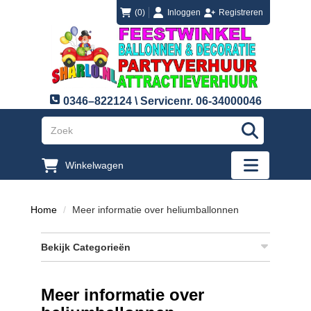
login
registreren
(0)
Inloggen
Registreren
0346–822124 \ Servicenr. 06-34000046
"Zoeken
Winkelwagen
"Toggle mobi
Home
Meer informatie over heliumballonnen
Bekijk Categorieën
Meer informatie over