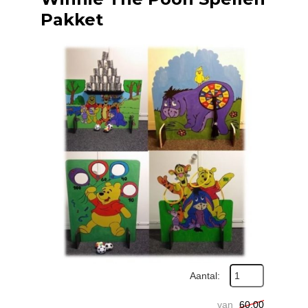
Pakket
Aantal:
van
60,00