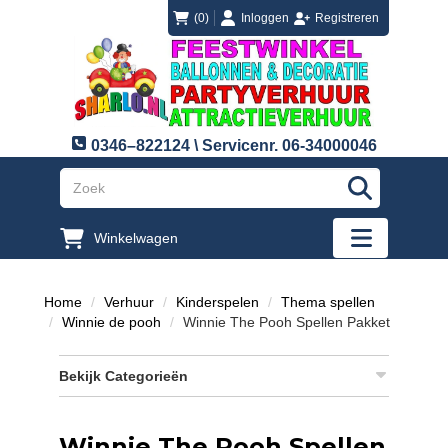
login
registreren
(0)
Inloggen
Registreren
0346–822124 \ Servicenr. 06-34000046
"Zoeken
Winkelwagen
"Toggle mobi
Home
Verhuur
Kinderspelen
Thema spellen
Winnie de pooh
Winnie The Pooh Spellen Pakket
Bekijk Categorieën
Winnie The Pooh Spellen