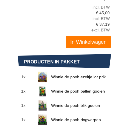
incl. BTW
€
45,00
incl. BTW
€
37,19
excl. BTW
In Winkelwagen
PRODUCTEN IN PAKKET
1x
Winnie de pooh ezeltje ior prik
1x
Winnie de pooh ballen gooien
1x
Winnie de pooh blik gooien
1x
Winnie de pooh ringwerpen