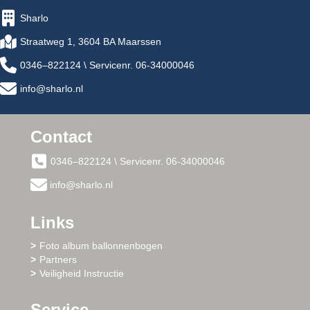
Sharlo
Straatweg 1, 3604 BA Maarssen
0346–822124 \ Servicenr. 06-34000046
info@sharlo.nl
Contact
0346–822124 \ Servicenr. 06-34000046
info@sharlo.nl
Links
Foto album ballonnenbogen
Partners
Veiligheid Instructie
Service