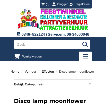
login
registreren
(0)
Inloggen
Registreren
0346–822124 \ Servicenr. 06-34000046
"Zoeken
Winkelwagen
"Toggle mobi
Home
Verhuur
Effecten
Disco lamp moonflower
Bekijk Categorieën
Disco lamp moonflower