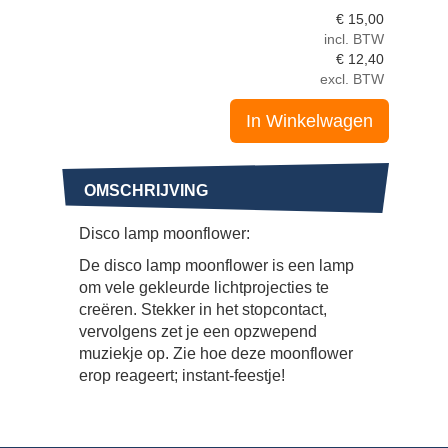
€
15,00
incl. BTW
€
12,40
excl. BTW
In Winkelwagen
OMSCHRIJVING
Disco lamp moonflower:
De disco lamp moonflower is een lamp
om vele gekleurde lichtprojecties te
creëren. Stekker in het stopcontact,
vervolgens zet je een opzwepend
muziekje op. Zie hoe deze moonflower
erop reageert; instant-feestje!