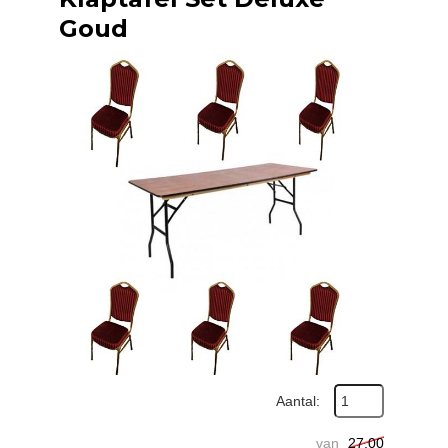
Goud
Aantal:
van
27,00