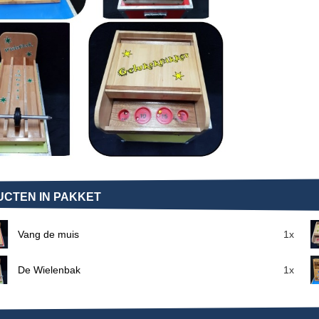
CTEN IN PAKKET
Vang de muis
1x
De Wielenbak
1x