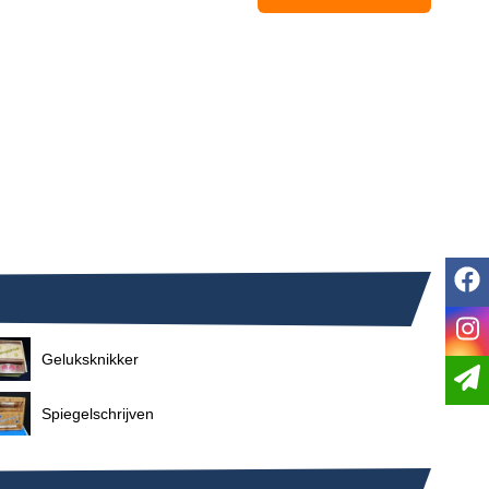
f
i
Geluksknikker
Spiegelschrijven