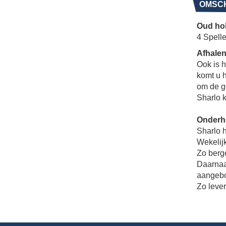
OMSCH
Oud hol
4 Spelle
Afhalen
Ook is h
komt u h
om de g
Sharlo 
Onderh
Sharlo 
Wekelijk
Zo berg
Daarnaas
aangeb
Zo lever