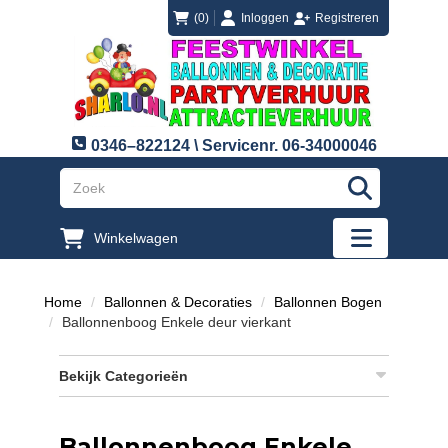
login
registreren
(0)
Inloggen
Registreren
0346–822124 \ Servicenr. 06-34000046
"Zoeken
Winkelwagen
"Toggle mobi
Home
Ballonnen & Decoraties
Ballonnen Bogen
Ballonnenboog Enkele deur vierkant
Bekijk Categorieën
Ballonnenboog Enkele