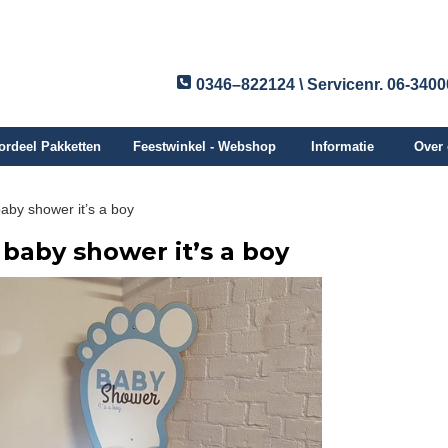
0346–822124 \ Servicenr. 06-340
ordeel Pakketten
Feestwinkel - Webshop
Informatie
Over
baby shower it’s a boy
 baby shower it’s a boy