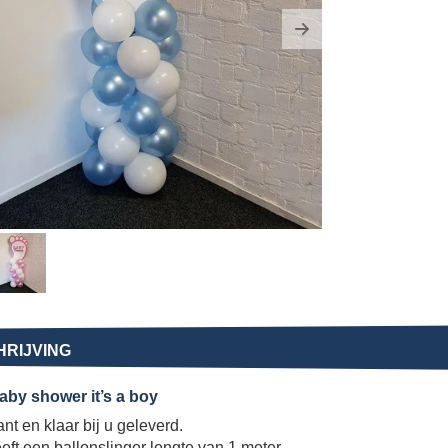
us
Next
RIJVING
baby shower it’s a boy
nt en klaar bij u geleverd.
ft een ballonslinger lengte van 1 meter.