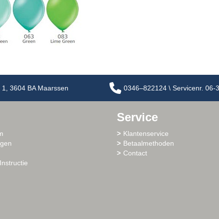
 1, 3604 BA Maarssen
0346–822124 \ Servicenr. 06
Service
m
Klantenservice
ogen
Betaalmethoden
Contact
Instructie