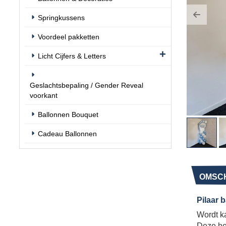
Springkussens
Previo
Voordeel pakketten
Licht Cijfers & Letters
Geslachtsbepaling / Gender Reveal
voorkant
Ballonnen Bouquet
Cadeau Ballonnen
OMSCH
Pilaar 
Wordt ka
Deze hee