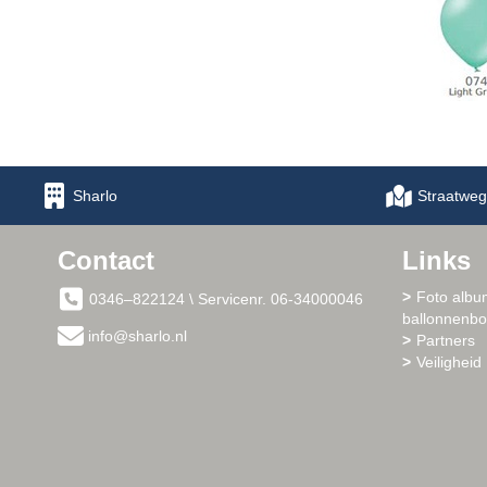
Sharlo
Straatweg
Contact
Links
Foto albu
0346–822124 \ Servicenr. 06-34000046
ballonnenb
info@sharlo.nl
Partners
Veiligheid 