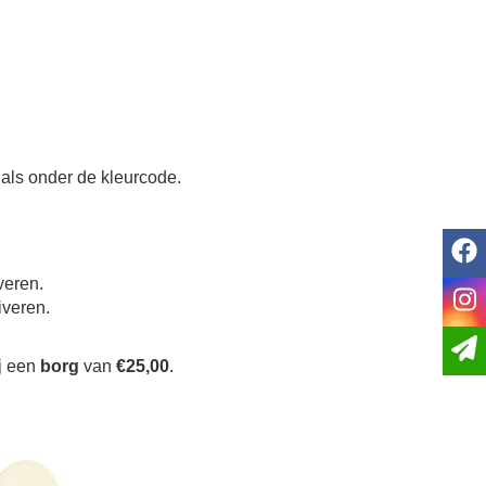
als onder de kleurcode.
f
veren.
i
iveren.
j een
borg
van
€25,00
.