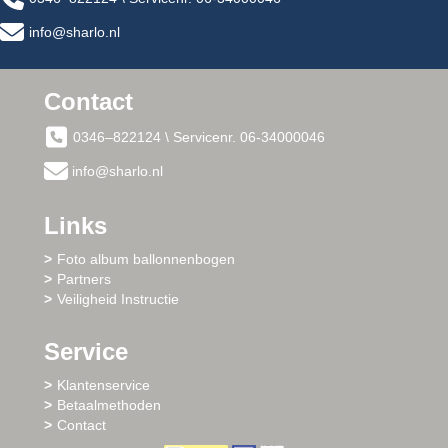
info@sharlo.nl
Contact
0346–822124 \ Servicenr. 06-34000046
info@sharlo.nl
Links
Foto album ballonnenbogen
Partners
Veiligheid Instructie
Service
Klantenservice
Betaalmethoden
Contact