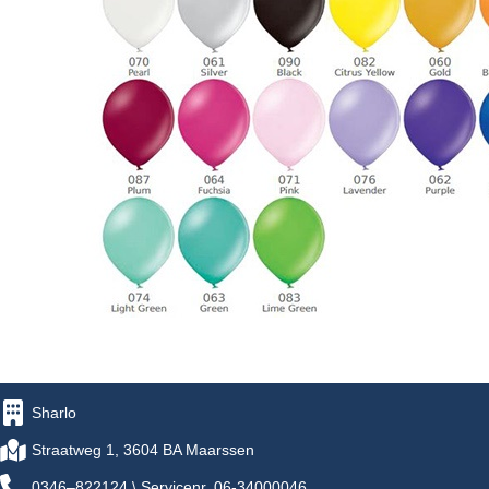
Sharlo
Straatweg 1, 3604 BA Maarssen
0346–822124 \ Servicenr. 06-34000046