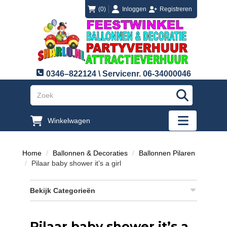
login
registreren
(0)
Inloggen
Registreren
0346–822124 \ Servicenr. 06-34000046
"Zoeken
Winkelwagen
"Toggle mobi
Home
Ballonnen & Decoraties
Ballonnen Pilaren
Pilaar baby shower it’s a girl
Bekijk Categorieën
Pilaar baby shower it’s a