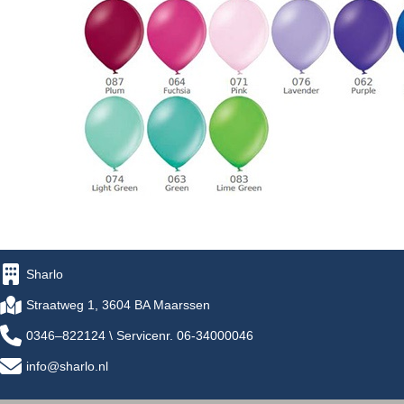
Sharlo
Straatweg 1, 3604 BA Maarssen
0346–822124 \ Servicenr. 06-34000046
info@sharlo.nl