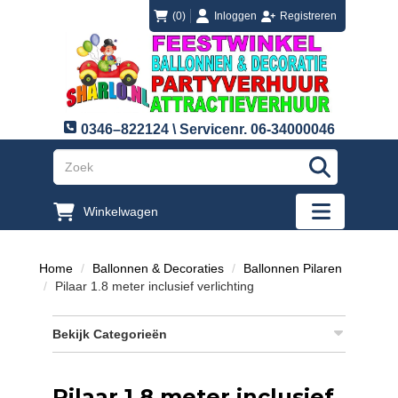
login
registreren
(0)
Inloggen
Registreren
0346–822124 \ Servicenr. 06-34000046
"Zoeken
Winkelwagen
"Toggle mobi
Home
Ballonnen & Decoraties
Ballonnen Pilaren
Pilaar 1.8 meter inclusief verlichting
Bekijk Categorieën
Pilaar 1.8 meter inclusief