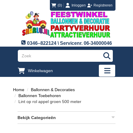
login
registreren
(0)
Inloggen
Registreren
0346–822124 \ Servicenr. 06-34000046
"Zoeken
Winkelwagen
"Toggle mobi
Home
Ballonnen & Decoraties
Ballonnen Toebehoren
Lint op rol appel groen 500 meter
Bekijk Categorieën