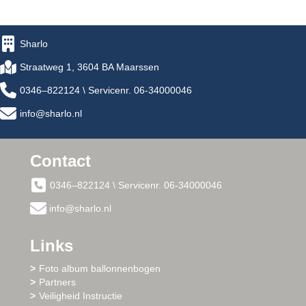
Sharlo
Straatweg 1, 3604 BA Maarssen
0346–822124 \ Servicenr. 06-34000046
info@sharlo.nl
Contact
0346–822124 \ Servicenr. 06-34000046
info@sharlo.nl
Links
Foto album ballonnenbogen
Partners
Veiligheid Instructie