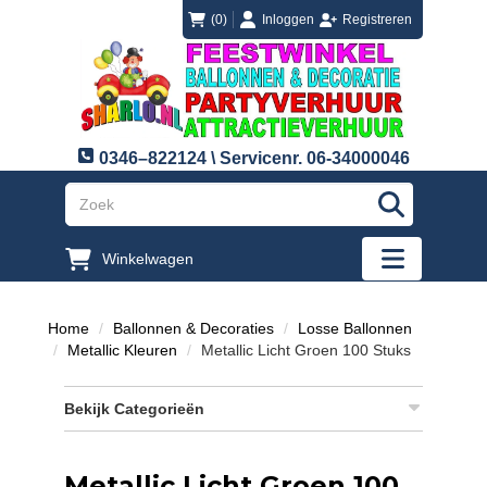
login
registreren
(0)
Inloggen
Registreren
0346–822124 \ Servicenr. 06-34000046
"Zoeken
Winkelwagen
"Toggle mobi
Home
Ballonnen & Decoraties
Losse Ballonnen
Metallic Kleuren
Metallic Licht Groen 100 Stuks
Bekijk Categorieën
Metallic Licht Groen 100