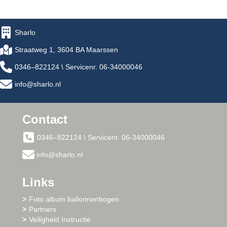
Sharlo
Straatweg 1, 3604 BA Maarssen
0346–822124 \ Servicenr. 06-34000046
info@sharlo.nl
Contact
0346–822124 \ Servicenr. 06-34000046
info@sharlo.nl
Links
Foto album ballonnenbogen
Partners
Veiligheid Instructie