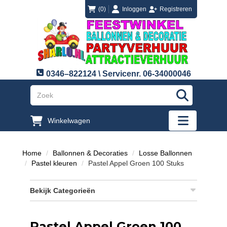
login
registreren
(0)
Inloggen
Registreren
0346–822124 \ Servicenr. 06-34000046
"Zoeken
Winkelwagen
"Toggle mobi
Home
Ballonnen & Decoraties
Losse Ballonnen
Pastel kleuren
Pastel Appel Groen 100 Stuks
Bekijk Categorieën
Pastel Appel Groen 100