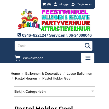
login
registreren
(0)
Inloggen
Registreren
0346–822124 \ Servicenr. 06-34000046
"Zoeken
Winkelwagen
"Toggle mobi
Home
Ballonnen & Decoraties
Losse Ballonnen
Pastel kleuren
Pastel Helder Geel
Bekijk Categorieën
Pastel Helder Geel