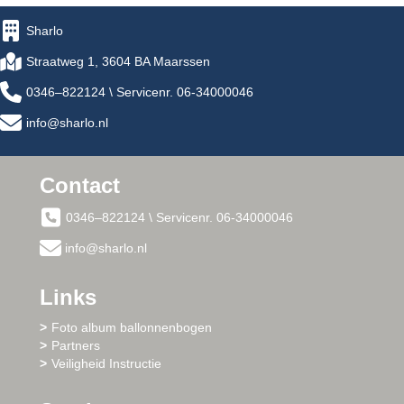
Sharlo
Straatweg 1, 3604 BA Maarssen
0346–822124 \ Servicenr. 06-34000046
info@sharlo.nl
Contact
0346–822124 \ Servicenr. 06-34000046
info@sharlo.nl
Links
Foto album ballonnenbogen
Partners
Veiligheid Instructie