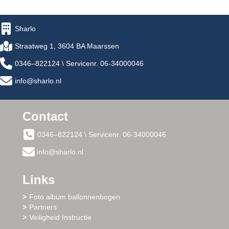
Sharlo
Straatweg 1, 3604 BA Maarssen
0346–822124 \ Servicenr. 06-34000046
info@sharlo.nl
Contact
0346–822124 \ Servicenr. 06-34000046
info@sharlo.nl
Links
Foto album ballonnenbogen
Partners
Veiligheid Instructie