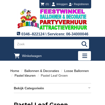
login
registreren
(0)
Inloggen
Registreren
0346–822124 \ Servicenr. 06-34000046
"Zoeken
Winkelwagen
"Toggle mobi
Home
Ballonnen & Decoraties
Losse Ballonnen
Pastel kleuren
Pastel Leaf Groen
Bekijk Categorieën
Pastel Leaf Groen