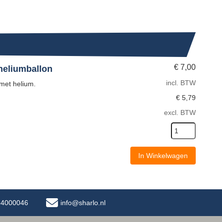
€
7,00
 heliumballon
incl. BTW
 met helium.
€
5,79
excl. BTW
In Winkelwagen
-34000046
info@sharlo.nl