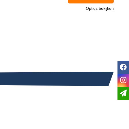
Opties bekijken
f
i