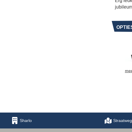
Erg leuk
jubileum
OPTIE
mee
Sharlo
Straatweg