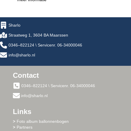
Sharlo
Straatweg 1, 3604 BA Maarssen
0346–822124 \ Servicenr. 06-34000046
info@sharlo.nl
Contact
0346–822124 \ Servicenr. 06-34000046
info@sharlo.nl
Links
Foto album ballonnenbogen
Partners