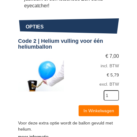
eyecatcher!
OPTIES
Code 2 | Helium vulling voor één
heliumballon
€
7,00
incl. BTW
€
5,79
excl. BTW
In Winkelwagen
Voor deze extra optie wordt de ballon gevuld met
helium.
meer informatie