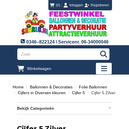
login
registreren
(0)
Inloggen
Registreren
0346–822124 \ Servicenr. 06-34000046
"Zoeken
Winkelwagen
"Toggle mobi
Home
Ballonnen & Decoraties
Folie Ballonnen
Cijfers in Diversen kleuren
Cijfer 5
Cijfer 5 Zilver
Bekijk Categorieën
Cijfer 5 Zilver