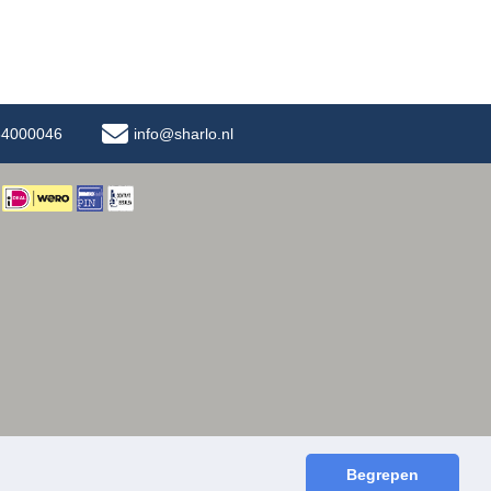
-34000046
info@sharlo.nl
Begrepen
facebook
instagram