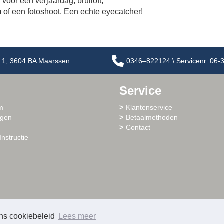
 voor een verjaardag, bruiloft,
 of een fotoshoot. Een echte eyecatcher!
 1, 3604 BA Maarssen
0346–822124 \ Servicenr. 06
Service
m
Klantenservice
ogen
Betaalmethoden
Contact
Instructie
ons cookiebeleid
Lees meer
© 2026 - Sharlo