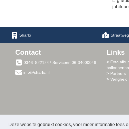
Erg leuk
jubileum
Sharlo
Straatweg
Contact
Links
Foto albu
0346–822124 \ Servicenr. 06-34000046
ballonnenb
info@sharlo.nl
Partners
Veiligheid 
Deze website gebruikt cookies, voor meer informatie lees 