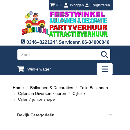
login
registreren
(0)
Inloggen
Registreren
0346–822124 \ Servicenr. 06-34000046
"Zoeken
Winkelwagen
"Toggle mobi
Home
Ballonnen & Decoraties
Folie Ballonnen
Cijfers in Diversen kleuren
Cijfer 7
Cijfer 7 junior shape
Bekijk Categorieën