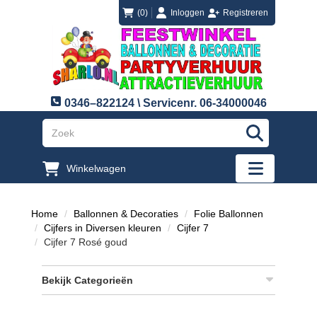
login
registreren
(0)
Inloggen
Registreren
0346–822124 \ Servicenr. 06-34000046
"Zoeken
Winkelwagen
"Toggle mobi
Home
Ballonnen & Decoraties
Folie Ballonnen
Cijfers in Diversen kleuren
Cijfer 7
Cijfer 7 Rosé goud
Bekijk Categorieën