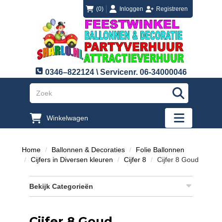
login
registreren
(0)
Inloggen
Registreren
0346–822124 \ Servicenr. 06-34000046
"Zoeken
Winkelwagen
"Toggle mobi
Home
Ballonnen & Decoraties
Folie Ballonnen
Cijfers in Diversen kleuren
Cijfer 8
Cijfer 8 Goud
Bekijk Categorieën
Cijfer 8 Goud