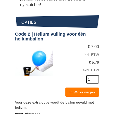
eyecatcher!
OPTIES
Code 2 | Helium vulling voor één
heliumballon
€
7,00
incl. BTW
€
5,79
excl. BTW
In Winkelwagen
Voor deze extra optie wordt de ballon gevuld met
helium.
meer informatie