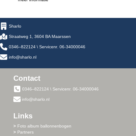
Sharlo
Straatweg 1, 3604 BA Maarssen
0346–822124 \ Servicenr. 06-34000046
info@sharlo.nl
Contact
0346–822124 \ Servicenr. 06-34000046
info@sharlo.nl
Links
Foto album ballonnenbogen
Partners