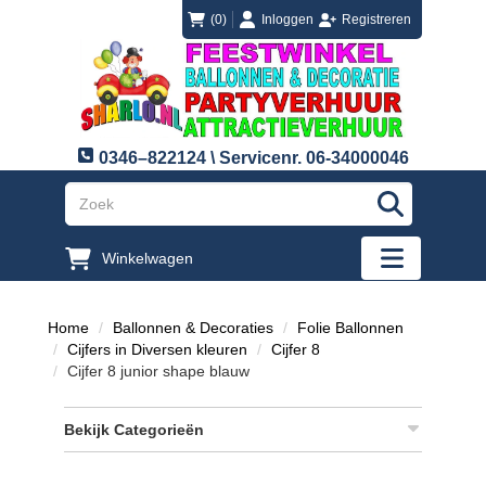
login
registreren
(0)
Inloggen
Registreren
0346–822124 \ Servicenr. 06-34000046
"Zoeken
Winkelwagen
"Toggle mobi
Home
Ballonnen & Decoraties
Folie Ballonnen
Cijfers in Diversen kleuren
Cijfer 8
Cijfer 8 junior shape blauw
Bekijk Categorieën