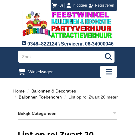
login
registreren
(0)
Inloggen
Registreren
0346–822124 \ Servicenr. 06-34000046
"Zoeken
Winkelwagen
"Toggle mobi
Home
Ballonnen & Decoraties
Ballonnen Toebehoren
Lint op rol Zwart 20 meter
Bekijk Categorieën
Lint op rol Zwart 20