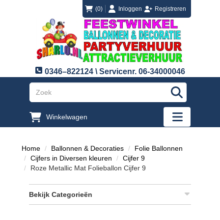
login
registreren
(0)
Inloggen
Registreren
0346–822124 \ Servicenr. 06-34000046
"Zoeken
Winkelwagen
"Toggle mobi
Home
Ballonnen & Decoraties
Folie Ballonnen
Cijfers in Diversen kleuren
Cijfer 9
Roze Metallic Mat Folieballon Cijfer 9
Bekijk Categorieën