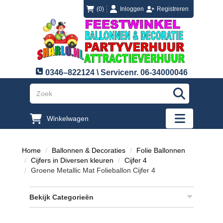
login
registreren
(0)
Inloggen
Registreren
0346–822124 \ Servicenr. 06-34000046
"Zoeken
Winkelwagen
"Toggle mobi
Home
Ballonnen & Decoraties
Folie Ballonnen
Cijfers in Diversen kleuren
Cijfer 4
Groene Metallic Mat Folieballon Cijfer 4
Bekijk Categorieën