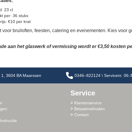
caties:
: 23 cl
kt per: 36 stuks
ijs: €10 per krat
 voor bruiloften, feesten, catering en evenementen. Kies voor g
ade aan het glaswerk of vermissing wordt er €3,50 kosten pe
 1, 3604 BA Maarssen
0346–822124 \ Servicenr. 06
Service
m
Klantenservice
ogen
Betaalmethoden
Contact
Instructie