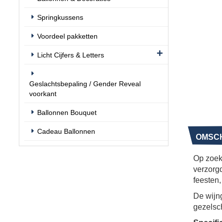
Springkussens
Voordeel pakketten
Licht Cijfers & Letters
Geslachtsbepaling / Gender Reveal
voorkant
Ballonnen Bouquet
Cadeau Ballonnen
OMSCH
Op zoek
verzorgd
feesten
De wijng
gezelsc