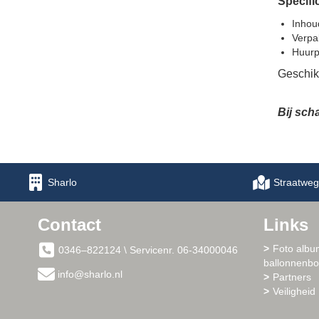
Specifi
Inhoud
Verpa
Huurpr
Geschikt
Bij sch
Sharlo
Straatweg
Contact
Links
Foto albu
0346–822124 \ Servicenr. 06-34000046
ballonnenb
info@sharlo.nl
Partners
Veiligheid 