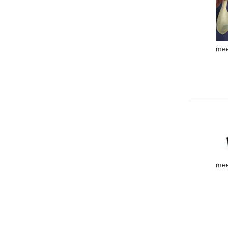
mee
mee