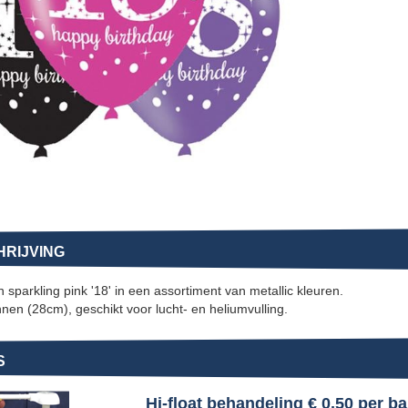
RIJVING
 sparkling pink '18' in een assortiment van metallic kleuren.
nnen (28cm), geschikt voor lucht- en heliumvulling.
S
Hi-float behandeling € 0,50 per b