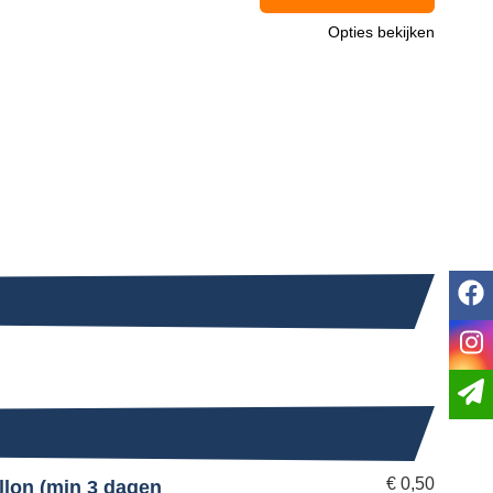
Opties bekijken
f
i
€
0,50
allon (min 3 dagen