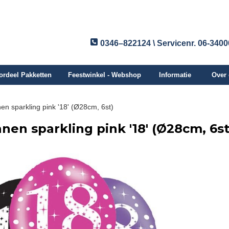
0346–822124 \ Servicenr. 06-340
ordeel Pakketten
Feestwinkel - Webshop
Informatie
Over
en sparkling pink '18' (Ø28cm, 6st)
nen sparkling pink '18' (Ø28cm, 6st