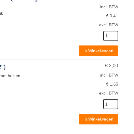
incl. BTW
uk
€
0,41
excl. BTW
In Winkelwagen
€
2,00
2")
incl. BTW
 met helium.
€
1,65
excl. BTW
In Winkelwagen