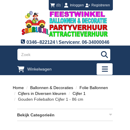
login
registreren
(0)
Inloggen
Registreren
0346–822124 \ Servicenr. 06-34000046
"Zoeken
Winkelwagen
"Toggle mobi
Home
Ballonnen & Decoraties
Folie Ballonnen
Cijfers in Diversen kleuren
Cijfer 1
Gouden Folieballon Cijfer 1 - 86 cm
Bekijk Categorieën