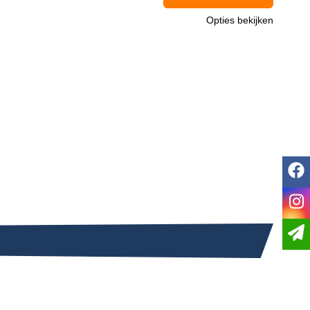
Opties bekijken
f
i