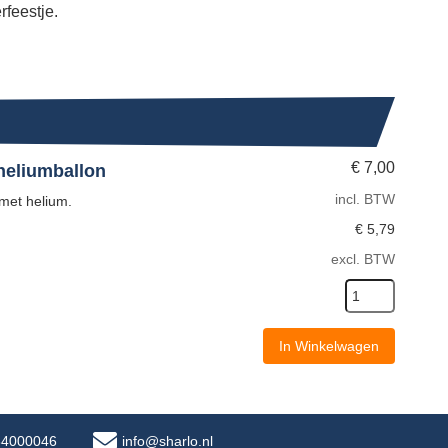
rfeestje.
€
7,00
 heliumballon
incl. BTW
 met helium.
€
5,79
excl. BTW
In Winkelwagen
-34000046
info@sharlo.nl