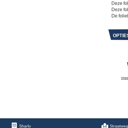
Deze fol
Deze fol
De folie
OPTIE
mee
Sharlo
Straatweg