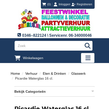
login
registreren
(0)
Inloggen
Registreren
0346–822124 \ Servicenr. 06-34000046
"Zoeken
Winkelwagen
"Toggle mobi
Home
Verhuur
Eten & Drinken
Glaswerk
Picardie Waterglas 16 cl.
Bekijk Categorieën
Picardie Waterglas 16 cl.