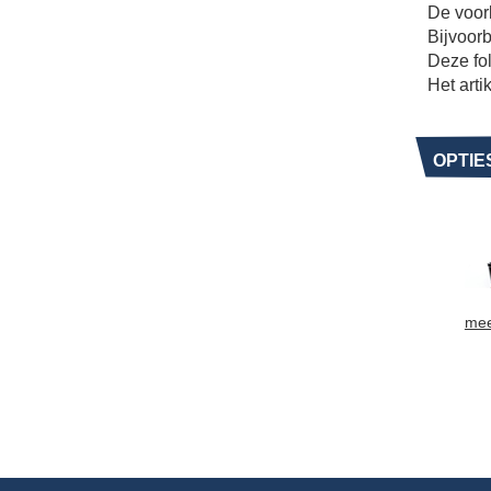
De voork
Bijvoorb
Deze fol
Het arti
OPTIE
mee