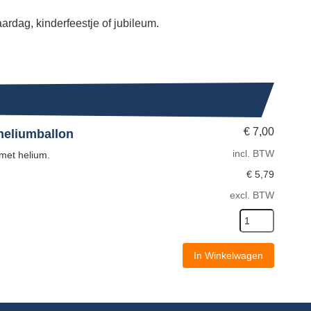
ardag, kinderfeestje of jubileum.
€
7,00
 heliumballon
incl. BTW
 met helium.
€
5,79
excl. BTW
In Winkelwagen