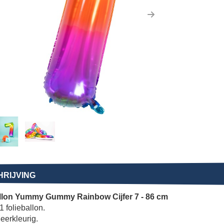
us
Next
RIJVING
llon Yummy Gummy Rainbow Cijfer 7 - 86 cm
1 folieballon.
eerkleurig.