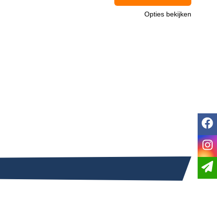
Opties bekijken
f
i