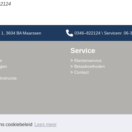
22124
 1, 3604 BA Maarssen
0346–822124 \ Servicenr. 06
Service
m
Klantenservice
ogen
Betaalmethoden
Contact
Instructie
ons cookiebeleid
Lees meer
© 2026 - Sharlo