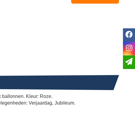
f
i
x ballonnen. Kleur: Roze.
gelegenheden: Verjaardag, Jubileum.