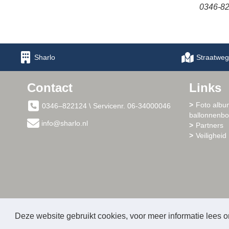
0346-8
Sharlo
Straatweg
Contact
Links
Foto albu
0346–822124 \ Servicenr. 06-34000046
ballonnenb
info@sharlo.nl
Partners
Veiligheid 
Deze website gebruikt cookies, voor meer informatie lees 