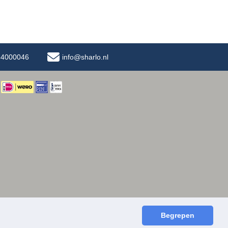
-34000046
info@sharlo.nl
Begrepen
facebook
instagram