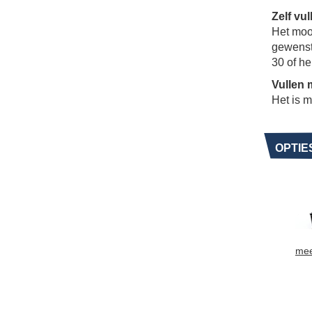
Zelf vu
Het mooi
gewenst
30 of he
Vullen 
Het is m
OPTIE
mee