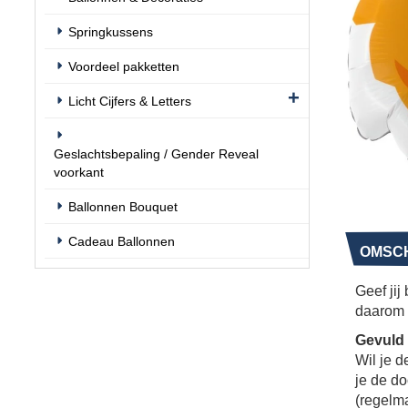
Springkussens
Voordeel pakketten
Licht Cijfers & Letters
Geslachtsbepaling / Gender Reveal
voorkant
Ballonnen Bouquet
Cadeau Ballonnen
OMSCH
Geef jij
daarom 
Gevuld
Wil je d
je de do
(regelma