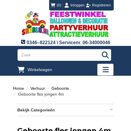
login
registreren
(0)
Inloggen
Registreren
0346–822124 \ Servicenr. 06-34000046
"Zoeken
Winkelwagen
"Toggle mobi
Home
Verhuur
Geboorte
Geboorte fles jongen 4m
Bekijk Categorieën
Geboorte fles jongen 4m