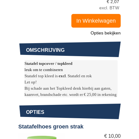
€
2,07
excl. BTW
In Winkelwagen
Opties bekijken
OMSCHRIJVING
Statafel topcover / topkleed
leuk om te combineren 
Statafel top kleed is
 excl
. Statafel en rok 
Let op!
Bij schade aan het Topkleed denk hierbij aan gaten, 
kaarsvet, brandschade etc. wordt er € 25,00 in rekening gebracht.
OPTIES
Statafelhoes groen strak
€
10,00