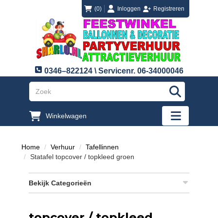
login
registreren
(0)
Inloggen
Registreren
0346–822124 \ Servicenr. 06-34000046
"Zoeken
Winkelwagen
"Toggle mobi
Home
Verhuur
Tafellinnen
Statafel topcover / topkleed groen
Bekijk Categorieën
topcover / topkleed