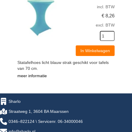
incl. BTW
€
8,26
excl. BTW
In Winkelwagen
Statafelhoes licht blauw strak geschikt voor tafels
van 70 cm.
meer informatie
Sharlo
Straatweg 1, 3604 BA Maarssen
0346–822124 \ Servicenr. 06-34000046
info@sharlo.nl