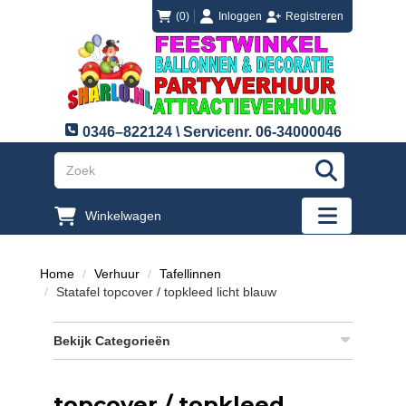
login
registreren
(0)
Inloggen
Registreren
0346–822124 \ Servicenr. 06-34000046
"Zoeken
Winkelwagen
"Toggle mobi
Home
Verhuur
Tafellinnen
Statafel topcover / topkleed licht blauw
Bekijk Categorieën
topcover / topkleed