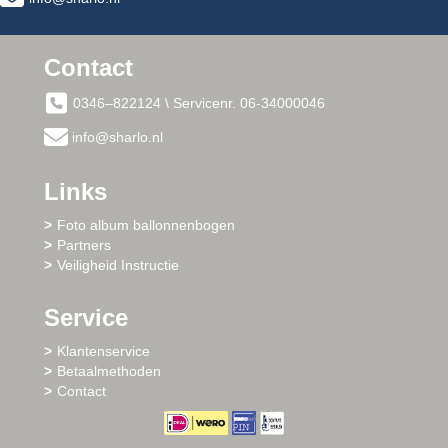
Contact
0346–822124 \ Servicenr. 06-34000046
info@sharlo.nl
Links
Foto album ballonnenbogen
Partners
Veiligheid Instructie
Service
Klantenservice
Betaalmethoden
Contact