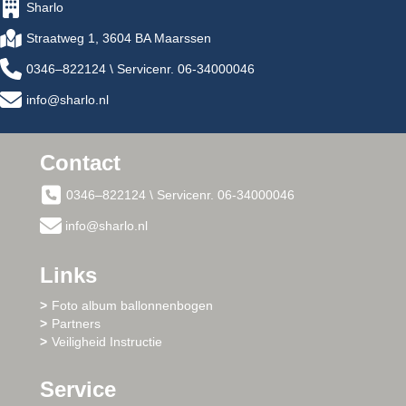
Sharlo
Straatweg 1, 3604 BA Maarssen
0346–822124 \ Servicenr. 06-34000046
info@sharlo.nl
Contact
0346–822124 \ Servicenr. 06-34000046
info@sharlo.nl
Links
Foto album ballonnenbogen
Partners
Veiligheid Instructie
Service