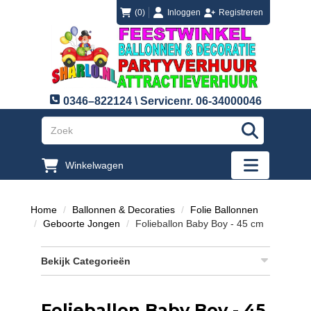
login
registreren
(0)
Inloggen
Registreren
0346–822124 \ Servicenr. 06-34000046
"Zoeken
Winkelwagen
"Toggle mobi
Home
Ballonnen & Decoraties
Folie Ballonnen
Geboorte Jongen
Folieballon Baby Boy - 45 cm
Bekijk Categorieën
Folieballon Baby Boy - 45