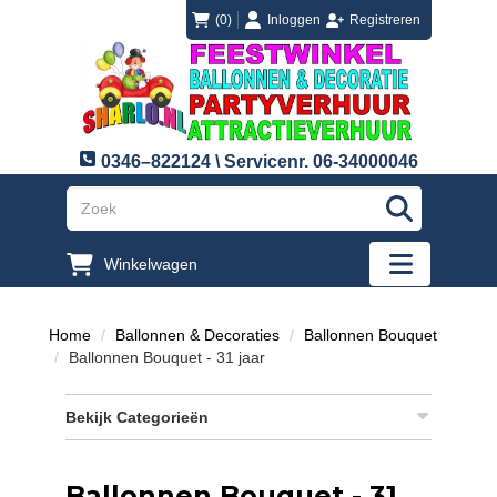
login
registreren
(0)
Inloggen
Registreren
0346–822124 \ Servicenr. 06-34000046
"Zoeken
Winkelwagen
"Toggle mobi
Home
Ballonnen & Decoraties
Ballonnen Bouquet
Ballonnen Bouquet - 31 jaar
Bekijk Categorieën
Ballonnen Bouquet - 31