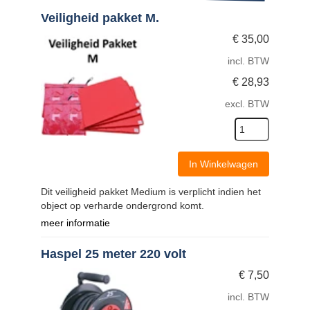
Veiligheid pakket M.
€
35,00
incl. BTW
€
28,93
excl. BTW
In Winkelwagen
Dit veiligheid pakket Medium is verplicht indien het
object op verharde ondergrond komt.
meer informatie
Haspel 25 meter 220 volt
€
7,50
incl. BTW