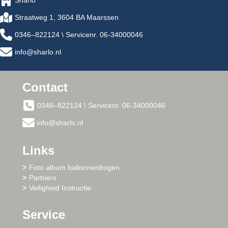
Straatweg 1, 3604 BA Maarssen
0346–822124 \ Servicenr. 06-34000046
info@sharlo.nl
Contact
0346–822124 \ Servicenr. 06-34000046
info@sharlo.nl
Links
Foto album ballonnenbogen
Partners
Veiligheid Instructie
Service