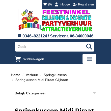
login
registreren
(0)
Inloggen
Registreren
0346–822124 \ Servicenr. 06-34000046
"Zoeken
Winkelwagen
"Toggle mobi
Home
Verhuur
Springkussens
Springkussen Midi Piraat Glijbaan
Bekijk Categorieën
Springkussen Midi Piraat