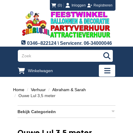
login
registreren
(0)
Inloggen
Registreren
0346–822124 \ Servicenr. 06-34000046
"Zoeken
Winkelwagen
"Toggle mobi
Home
Verhuur
Abraham & Sarah
Ouwe Lul 3,5 meter
Bekijk Categorieën
Ouwe Lul 3,5 meter