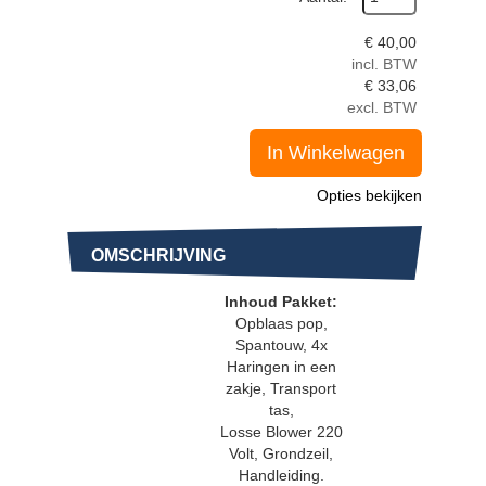
€
40,00
incl. BTW
€
33,06
excl. BTW
In Winkelwagen
Opties bekijken
OMSCHRIJVING
Inhoud Pakket:
Opblaas pop,
Spantouw, 4x
Haringen in een
zakje, Transport
tas,
Losse Blower 220
Volt, Grondzeil,
Handleiding.