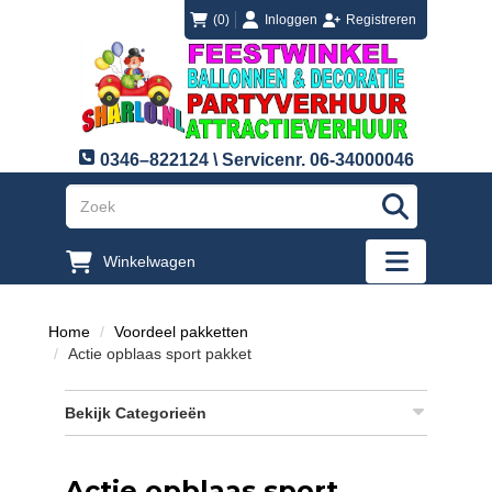
login
registreren
(0)
Inloggen
Registreren
0346–822124 \ Servicenr. 06-34000046
"Zoeken
Winkelwagen
"Toggle mobi
Home
Voordeel pakketten
Actie opblaas sport pakket
Bekijk Categorieën
Actie opblaas sport