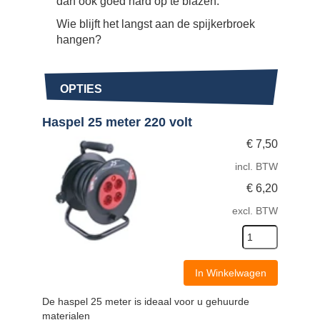
dan ook goed hard op te blazen.
Wie blijft het langst aan de spijkerbroek
hangen?
OPTIES
Haspel 25 meter 220 volt
€
7,50
incl. BTW
€
6,20
excl. BTW
In Winkelwagen
De haspel 25 meter is ideaal voor u gehuurde
materialen