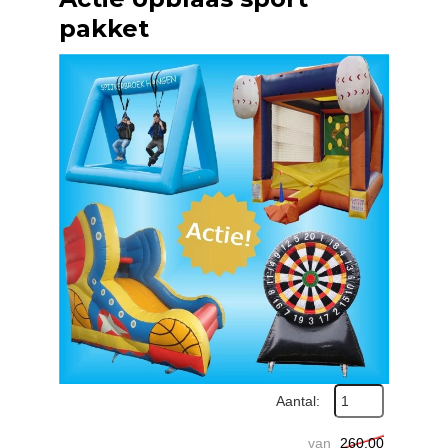
pakket
Aantal:
van
260,00