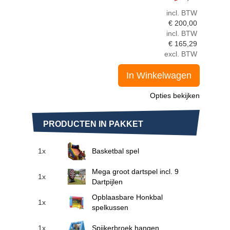
incl. BTW
€
200,00
incl. BTW
€
165,29
excl. BTW
In Winkelwagen
Opties bekijken
PRODUCTEN IN PAKKET
1x
Basketbal spel
Mega groot dartspel incl. 9
1x
Dartpijlen
Opblaasbare Honkbal
1x
spelkussen
1x
Spijkerbroek hangen